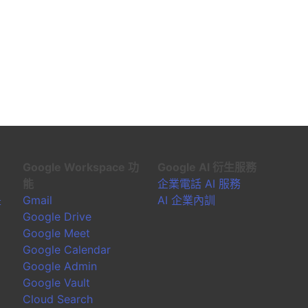
Google Workspace 功
Google AI 衍生服務
能
企業電話 AI 服務
是
Gmail
AI 企業內訓
Google Drive
Google Meet
Google Calendar
Google Admin
Google Vault
Cloud Search