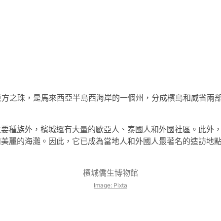
ng），東方之珠，是馬來西亞半島西海岸的一個州，分成檳島和威省
主要種族外，檳城還有大量的歐亞人、泰國人和外國社區。此外
和美麗的海灘。因此，它已成為當地人和外國人最著名的造訪地
檳城僑生博物館
Image: Pixta