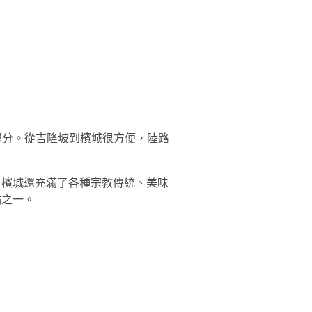
兩部分。從吉隆坡到檳城很方便，陸路
，檳城還充滿了各種宗教傳統、美味
點之一。