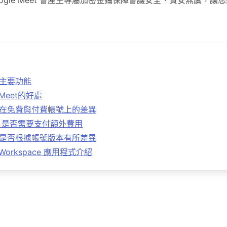
ogle Meet 會產生專屬加密金鑰保障會議安全、資安無虞，
et主要功能
 Meet的好處
Meet在免費與付費帳號上的差異
eet 是否需要支付額外費用
Meet是否根據帳號版本有所差異
 Workspace 應用程式介紹