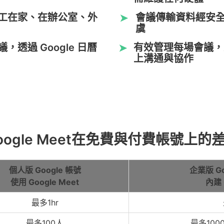
工在家、在辦公室、外
會議傳輸資料經安
➤
虞
透過 Google 日曆
有效管理每場會議，
➤
上溝通與協作
oogle Meet在免費與付費帳號上的
個人版 Google 帳號
企業版 Go
使用 Google Meet
內建 
最多1hr
最多100人
最多10