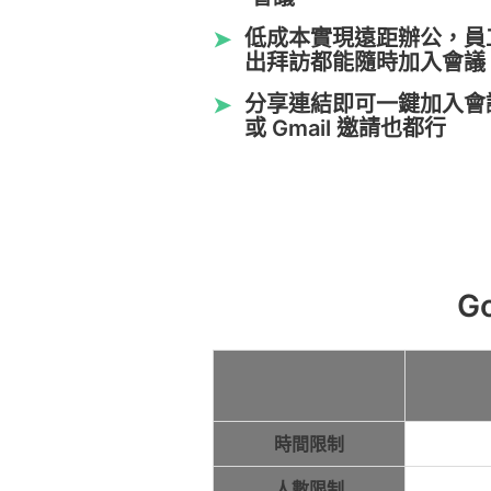
低成本實現遠距辦公，員
➤
出拜訪都能隨時加入會議
分享連結即可一鍵加入會議，
➤
或 Gmail 邀請也都行
G
時間限制
人數限制