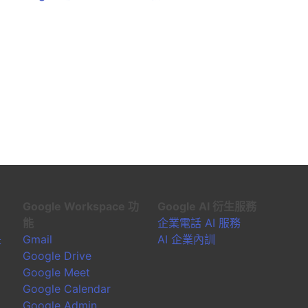
Google Workspace 功
Google AI 衍生服務
能
企業電話 AI 服務
是
Gmail
AI 企業內訓
Google Drive
Google Meet
Google Calendar
Google Admin