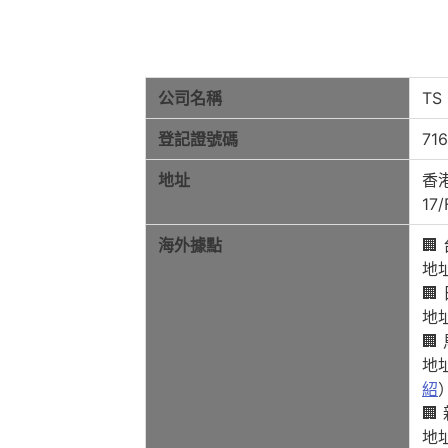
公司名稱
TS
登記證號碼
71
地址
香
17/
海外據點
🏢
地
🏢
地
🏢
地址：
紹
🏢
地址