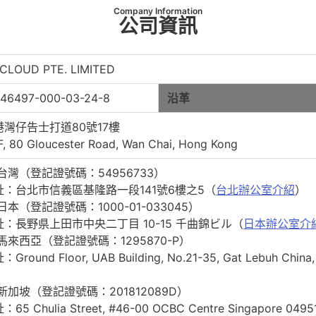
Company Information
公司資訊
 CLOUD PTE. LIMITED
646497-000-03-24-8
沿革
港灣仔告士打道80號17樓
F, 80 Gloucester Road, Wan Chai, Hong Kong
 台灣（登記證號碼：54956733）
址：台北市信義區基隆路一段141號6樓之5（
台北辦公室介紹
）
 日本（登記證號碼：1000-01-033045）
址：長野県上田市中央二丁目 10-15 千曲錦ビル（
日本辦公室介
 馬來西亞（登記證號碼：1295870-P）
Ground Floor, UAB Building, No.21-35, Gat Lebuh China
）
 新加坡（登記證號碼：201812089D）
：65 Chulia Street, #46-00 OCBC Centre Singapore 0495