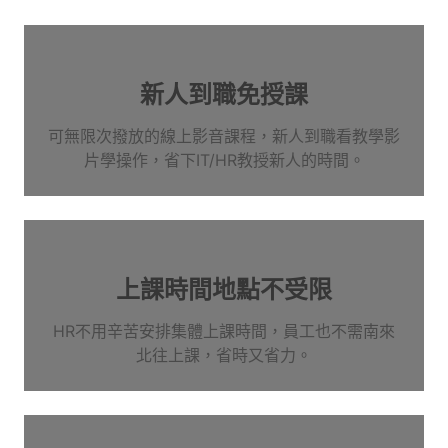
新人到職免授課
可無限次撥放的線上影音課程，新人到職看教學影
片學操作，省下IT/HR教授新人的時間。
上課時間地點不受限
HR不用辛苦安排集體上課時間，員工也不需南來
北往上課，省時又省力。