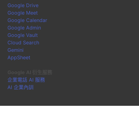
Google Drive
Google Meet
Google Calendar
Google Admin
Google Vault
Cloud Search
Gemini
AppSheet
Google AI 衍生服務
企業電話 AI 服務
AI 企業內訓