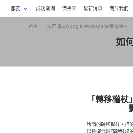
服務
成功案例
價格表
最新消息
關於我們
首頁
決定購買Google Workspace時的評估
如
「轉移權杖」
所謂的轉移權杖，指的是
以授權代理商轉移您的G