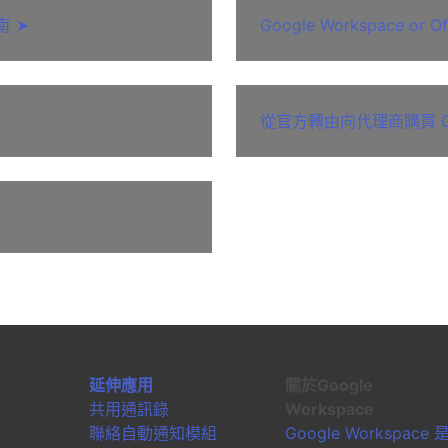
南
➤
Google Workspace or Of
從官方轉由向代理商購買 Goog
延伸應用
關於Google
共用通訊錄
Workspace
聯絡自動通知模組
Google Workspace 