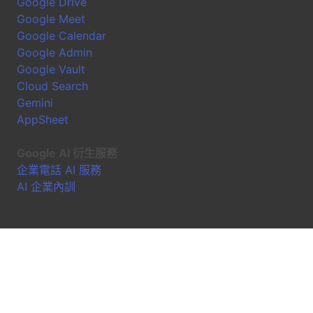
Google Drive
Google Meet
Google Calendar
Google Admin
Google Vault
Cloud Search
Gemini
AppSheet
Google AI 衍生服務
企業電話 AI 服務
AI 企業內訓