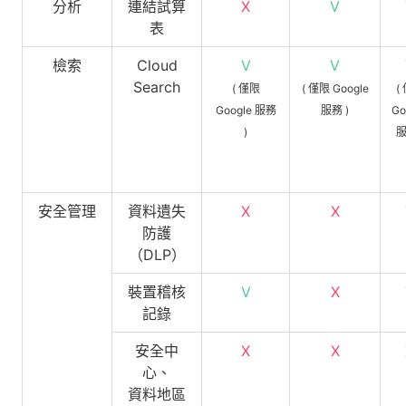
分析
連結試算
X
V
表
檢索
Cloud
V
V
Search
( 僅限
( 僅限 Google
(
Google 服務
服務 )
Go
)
服
安全管理
資料遺失
X
X
防護
（DLP）
裝置稽核
V
X
記錄
安全中
X
X
心、
資料地區