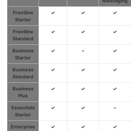
Messaging
Frontline
✓
✓
✓
Starter
Frontline
✓
✓
✓
Standard
Business
✓
–
✓
Starter
Business
✓
✓
✓
Standard
Business
✓
✓
✓
Plus
Essentials
✓
✓
–
Starter
Enterprise
✓
✓
✓