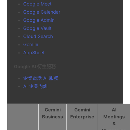
Google Meet
Google Calendar
Google Admin
Google Vault
Cloud Search
Gemini
AppSheet
Google AI 衍生服務
企業電話 AI 服務
AI 企業內訓
Gemini
Gemini
AI
Business
Enterprise
Meetings
&