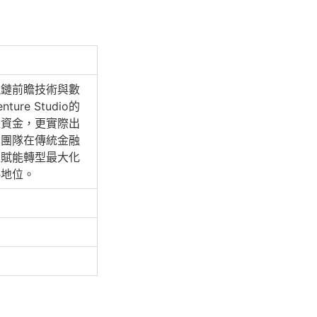
塊鏈前瞻技術與數
re Studio的
入資金，更實際出
。團隊在傳統金融
位賦能轉型最大化
略地位。