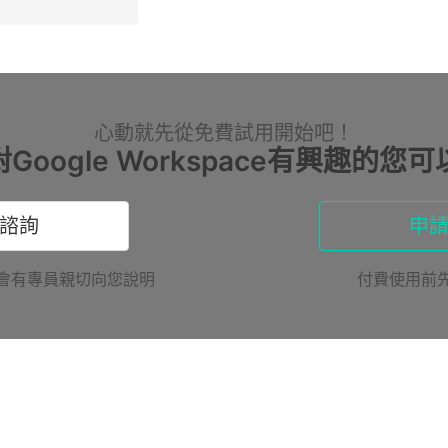
心動就先從免費試用開始吧！
對Google Workspace有興趣的您可
諮詢
申
會有專員親切向您說明
付費使用前