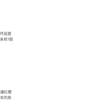
件延遲
系統1個
l，讓紅樓
本的高