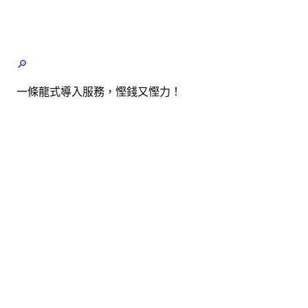
🔎
一條龍式導入服務，慳錢又慳力！