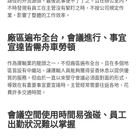
路徑的外流源頭，最後此事便不了了之。且在辦公室內，
不時發現有員工在主管沒有緊盯之時，不按公司規定作
業，影響了整體的工作效率。
廠區遍布全台，會議進行、事宜
宣達皆需舟車勞頓
作為運輸業的龍頭之一，不但廠區遍布全台，且在多個地
區皆設有中繼站，讓運輸人員能夠獲得妥善休息以提供優
質的服務。但由於一直以來堅守會議必須面對面的形式，
導致在有重要事宜要宣達時，主管經常需要往返各地，花
費許多交通時間。
會議空間使用時間易強碰、員工
出勤狀況難以掌握